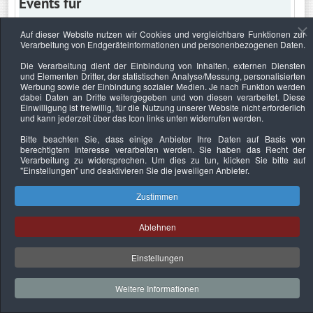
Events für
Auf dieser Website nutzen wir Cookies und vergleichbare Funktionen zur
Verarbeitung von Endgeräteinformationen und personenbezogenen Daten.
Samstag, 11. Juni 2022
Die Verarbeitung dient der Einbindung von Inhalten, externen Diensten
und Elementen Dritter, der statistischen Analyse/Messung, personalisierten
Keine Termine
Werbung sowie der Einbindung sozialer Medien. Je nach Funktion werden
dabei Daten an Dritte weitergegeben und von diesen verarbeitet. Diese
Einwilligung ist freiwillig, für die Nutzung unserer Website nicht erforderlich
und kann jederzeit über das Icon links unten widerrufen werden.
Bitte beachten Sie, dass einige Anbieter Ihre Daten auf Basis von
Datenschutzerklärung
Urheberrechtsnachweise
Nachhaltigkeit
berechtigtem Interesse verarbeiten werden. Sie haben das Recht der
Verarbeitung zu widersprechen. Um dies zu tun, klicken Sie bitte auf
Copyright © 2026. Bundesverband Deutscher
"Einstellungen"
und deaktivieren Sie die jeweiligen Anbieter.
Sachverständiger und Fachgutachter e.V..
Zustimmen
Ablehnen
Einstellungen
Weitere Informationen