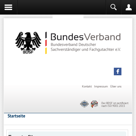
Sachverständiger werden
Sachverständiger Ausbildung
Kontakt
Impressum
Über uns
Der BDSF ist zertifiziert
nach ISO 9001:2015
Startseite