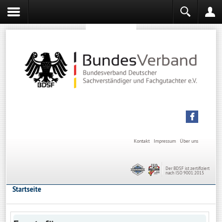
Sachverständiger werden
Sachverständiger Ausbildung
Kontakt
Impressum
Über uns
Der BDSF ist zertifiziert
nach ISO 9001:2015
Startseite