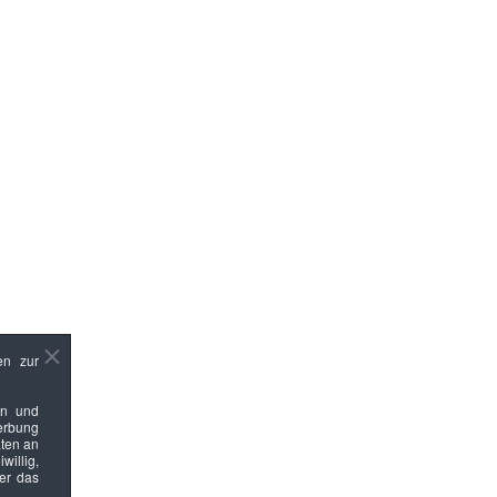
en zur
en und
Werbung
ten an
willig,
ber das