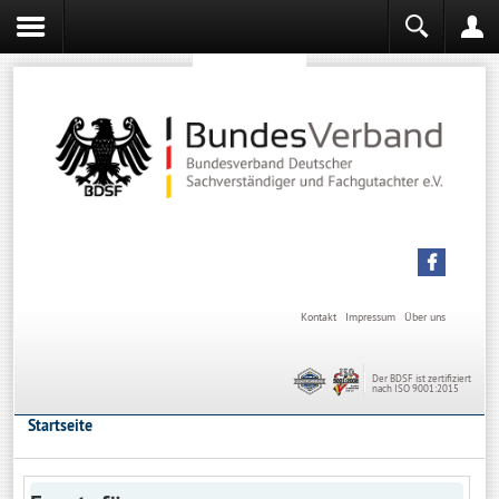
Sachverständiger werden
Sachverständiger Ausbildung
Kontakt
Impressum
Über uns
Der BDSF ist zertifiziert
nach ISO 9001:2015
Startseite