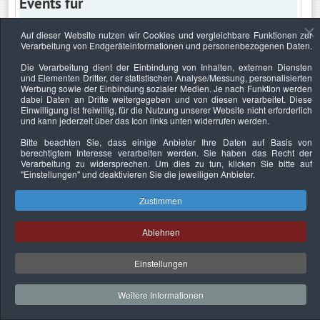
Events für
Auf dieser Website nutzen wir Cookies und vergleichbare Funktionen zur
Verarbeitung von Endgeräteinformationen und personenbezogenen Daten.
Mittwoch, 1. Juni 2022
Die Verarbeitung dient der Einbindung von Inhalten, externen Diensten
und Elementen Dritter, der statistischen Analyse/Messung, personalisierten
Keine Termine
Werbung sowie der Einbindung sozialer Medien. Je nach Funktion werden
dabei Daten an Dritte weitergegeben und von diesen verarbeitet. Diese
Einwilligung ist freiwillig, für die Nutzung unserer Website nicht erforderlich
und kann jederzeit über das Icon links unten widerrufen werden.
Bitte beachten Sie, dass einige Anbieter Ihre Daten auf Basis von
Datenschutzerklärung
Urheberrechtsnachweise
Nachhaltigkeit
berechtigtem Interesse verarbeiten werden. Sie haben das Recht der
Verarbeitung zu widersprechen. Um dies zu tun, klicken Sie bitte auf
Copyright © 2026. Bundesverband Deutscher
"Einstellungen"
und deaktivieren Sie die jeweiligen Anbieter.
Sachverständiger und Fachgutachter e.V..
Zustimmen
Ablehnen
Einstellungen
Weitere Informationen