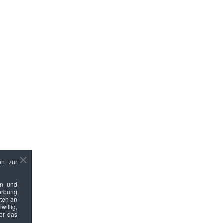
en zur
en und
Werbung
ten an
willig,
ber das