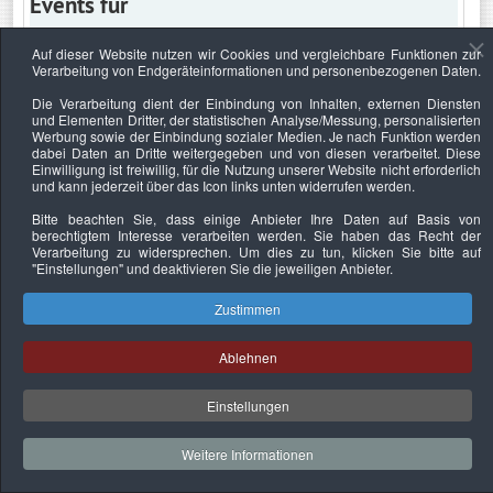
Events für
Auf dieser Website nutzen wir Cookies und vergleichbare Funktionen zur
Verarbeitung von Endgeräteinformationen und personenbezogenen Daten.
Sonntag, 17. April 2022
Die Verarbeitung dient der Einbindung von Inhalten, externen Diensten
und Elementen Dritter, der statistischen Analyse/Messung, personalisierten
Keine Termine
Werbung sowie der Einbindung sozialer Medien. Je nach Funktion werden
dabei Daten an Dritte weitergegeben und von diesen verarbeitet. Diese
Einwilligung ist freiwillig, für die Nutzung unserer Website nicht erforderlich
und kann jederzeit über das Icon links unten widerrufen werden.
Bitte beachten Sie, dass einige Anbieter Ihre Daten auf Basis von
Datenschutzerklärung
Urheberrechtsnachweise
Nachhaltigkeit
berechtigtem Interesse verarbeiten werden. Sie haben das Recht der
Verarbeitung zu widersprechen. Um dies zu tun, klicken Sie bitte auf
Copyright © 2026. Bundesverband Deutscher
"Einstellungen"
und deaktivieren Sie die jeweiligen Anbieter.
Sachverständiger und Fachgutachter e.V..
Zustimmen
Ablehnen
Einstellungen
Weitere Informationen