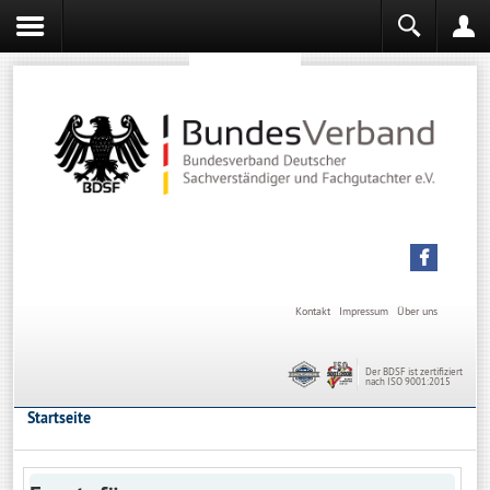
Sachverständiger werden
Sachverständiger Ausbildung
Kontakt
Impressum
Über uns
Der BDSF ist zertifiziert
nach ISO 9001:2015
Startseite