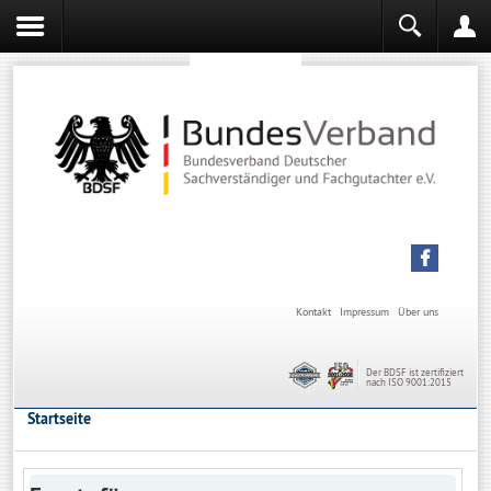
Sachverständiger werden
Sachverständiger Ausbildung
Kontakt
Impressum
Über uns
Der BDSF ist zertifiziert
nach ISO 9001:2015
Startseite