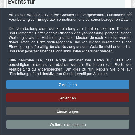
Events für
Auf dieser Website nutzen wir Cookies und vergleichbare Funktionen zur
Verarbeitung von Endgeräteinformationen und personenbezogenen Daten.
Mittwoch, 16. März 2022
Die Verarbeitung dient der Einbindung von Inhalten, externen Diensten
und Elementen Dritter, der statistischen Analyse/Messung, personalisierten
Keine Termine
Werbung sowie der Einbindung sozialer Medien. Je nach Funktion werden
dabei Daten an Dritte weitergegeben und von diesen verarbeitet. Diese
Einwilligung ist freiwillig, für die Nutzung unserer Website nicht erforderlich
und kann jederzeit über das Icon links unten widerrufen werden.
Bitte beachten Sie, dass einige Anbieter Ihre Daten auf Basis von
Datenschutzerklärung
Urheberrechtsnachweise
Nachhaltigkeit
berechtigtem Interesse verarbeiten werden. Sie haben das Recht der
Verarbeitung zu widersprechen. Um dies zu tun, klicken Sie bitte auf
Copyright © 2026. Bundesverband Deutscher
"Einstellungen"
und deaktivieren Sie die jeweiligen Anbieter.
Sachverständiger und Fachgutachter e.V..
Zustimmen
Ablehnen
Einstellungen
Weitere Informationen