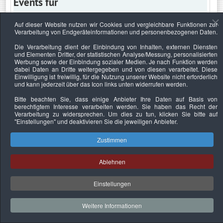
Events für
Auf dieser Website nutzen wir Cookies und vergleichbare Funktionen zur
Verarbeitung von Endgeräteinformationen und personenbezogenen Daten.
Montag, 14. Februar 2022
Die Verarbeitung dient der Einbindung von Inhalten, externen Diensten
und Elementen Dritter, der statistischen Analyse/Messung, personalisierten
Keine Termine
Werbung sowie der Einbindung sozialer Medien. Je nach Funktion werden
dabei Daten an Dritte weitergegeben und von diesen verarbeitet. Diese
Einwilligung ist freiwillig, für die Nutzung unserer Website nicht erforderlich
und kann jederzeit über das Icon links unten widerrufen werden.
Bitte beachten Sie, dass einige Anbieter Ihre Daten auf Basis von
Datenschutzerklärung
Urheberrechtsnachweise
Nachhaltigkeit
berechtigtem Interesse verarbeiten werden. Sie haben das Recht der
Verarbeitung zu widersprechen. Um dies zu tun, klicken Sie bitte auf
Copyright © 2026. Bundesverband Deutscher
"Einstellungen"
und deaktivieren Sie die jeweiligen Anbieter.
Sachverständiger und Fachgutachter e.V..
Zustimmen
Ablehnen
Einstellungen
Weitere Informationen