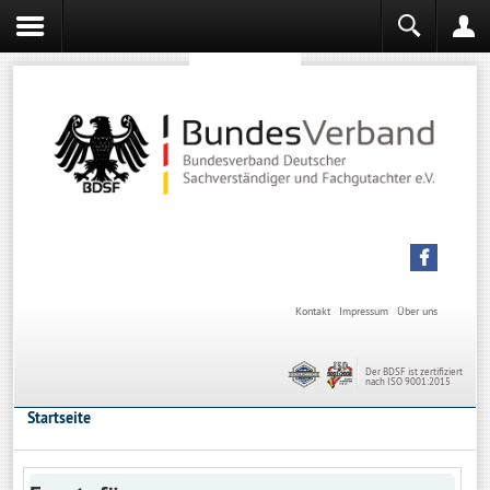
Sachverständiger werden
Sachverständiger Ausbildung
Kontakt
Impressum
Über uns
Der BDSF ist zertifiziert
nach ISO 9001:2015
Startseite