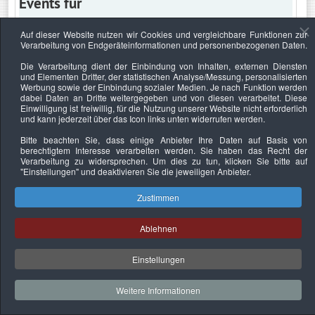
Events für
Auf dieser Website nutzen wir Cookies und vergleichbare Funktionen zur
Verarbeitung von Endgeräteinformationen und personenbezogenen Daten.
Mittwoch, 7. Dezember 2022
Die Verarbeitung dient der Einbindung von Inhalten, externen Diensten
und Elementen Dritter, der statistischen Analyse/Messung, personalisierten
Keine Termine
Werbung sowie der Einbindung sozialer Medien. Je nach Funktion werden
dabei Daten an Dritte weitergegeben und von diesen verarbeitet. Diese
Einwilligung ist freiwillig, für die Nutzung unserer Website nicht erforderlich
und kann jederzeit über das Icon links unten widerrufen werden.
Bitte beachten Sie, dass einige Anbieter Ihre Daten auf Basis von
Datenschutzerklärung
Urheberrechtsnachweise
Nachhaltigkeit
berechtigtem Interesse verarbeiten werden. Sie haben das Recht der
Verarbeitung zu widersprechen. Um dies zu tun, klicken Sie bitte auf
Copyright © 2026. Bundesverband Deutscher
"Einstellungen"
und deaktivieren Sie die jeweiligen Anbieter.
Sachverständiger und Fachgutachter e.V..
Zustimmen
Ablehnen
Einstellungen
Weitere Informationen