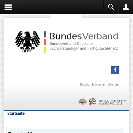
Sachverständiger werden
Sachverständiger Ausbildung
Kontakt
Impressum
Über uns
Der BDSF ist zertifiziert
nach ISO 9001:2015
Startseite