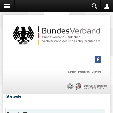
Sachverständiger werden
Sachverständiger Ausbildung
Kontakt
Impressum
Über uns
Der BDSF ist zertifiziert
nach ISO 9001:2015
Startseite