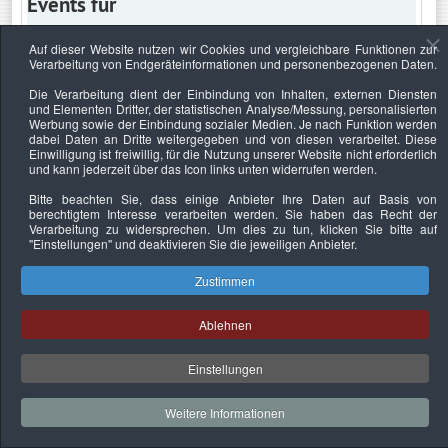
Events für
Auf dieser Website nutzen wir Cookies und vergleichbare Funktionen zur
Verarbeitung von Endgeräteinformationen und personenbezogenen Daten.
Donnerstag, 29. Dezember 2022
Die Verarbeitung dient der Einbindung von Inhalten, externen Diensten
und Elementen Dritter, der statistischen Analyse/Messung, personalisierten
Keine Termine
Werbung sowie der Einbindung sozialer Medien. Je nach Funktion werden
dabei Daten an Dritte weitergegeben und von diesen verarbeitet. Diese
Einwilligung ist freiwillig, für die Nutzung unserer Website nicht erforderlich
und kann jederzeit über das Icon links unten widerrufen werden.
Bitte beachten Sie, dass einige Anbieter Ihre Daten auf Basis von
Datenschutzerklärung
Urheberrechtsnachweise
Nachhaltigkeit
berechtigtem Interesse verarbeiten werden. Sie haben das Recht der
Verarbeitung zu widersprechen. Um dies zu tun, klicken Sie bitte auf
Copyright © 2026. Bundesverband Deutscher
"Einstellungen"
und deaktivieren Sie die jeweiligen Anbieter.
Sachverständiger und Fachgutachter e.V..
Zustimmen
Ablehnen
Einstellungen
Weitere Informationen