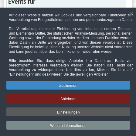
Events für
Auf dieser Website nutzen wir Cookies und vergleichbare Funktionen zur
Verarbeitung von Endgeräteinformationen und personenbezogenen Daten.
Montag, 26. Dezember 2022
Die Verarbeitung dient der Einbindung von Inhalten, externen Diensten
und Elementen Dritter, der statistischen Analyse/Messung, personalisierten
Keine Termine
Werbung sowie der Einbindung sozialer Medien. Je nach Funktion werden
dabei Daten an Dritte weitergegeben und von diesen verarbeitet. Diese
Einwilligung ist freiwillig, für die Nutzung unserer Website nicht erforderlich
und kann jederzeit über das Icon links unten widerrufen werden.
Bitte beachten Sie, dass einige Anbieter Ihre Daten auf Basis von
Datenschutzerklärung
Urheberrechtsnachweise
Nachhaltigkeit
berechtigtem Interesse verarbeiten werden. Sie haben das Recht der
Verarbeitung zu widersprechen. Um dies zu tun, klicken Sie bitte auf
Copyright © 2026. Bundesverband Deutscher
"Einstellungen"
und deaktivieren Sie die jeweiligen Anbieter.
Sachverständiger und Fachgutachter e.V..
Zustimmen
Ablehnen
Einstellungen
Weitere Informationen