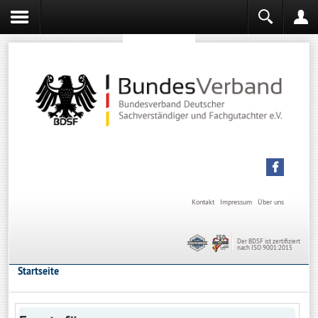
Sachverständiger werden
Sachverständiger Ausbildung
Kontakt
Impressum
Über uns
Der BDSF ist zertifiziert
nach ISO 9001:2015
Startseite