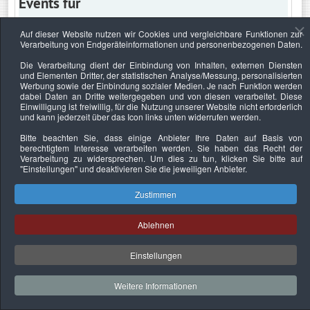
Events für
Auf dieser Website nutzen wir Cookies und vergleichbare Funktionen zur
Verarbeitung von Endgeräteinformationen und personenbezogenen Daten.
Donnerstag, 22. Dezember 2022
Die Verarbeitung dient der Einbindung von Inhalten, externen Diensten
und Elementen Dritter, der statistischen Analyse/Messung, personalisierten
Keine Termine
Werbung sowie der Einbindung sozialer Medien. Je nach Funktion werden
dabei Daten an Dritte weitergegeben und von diesen verarbeitet. Diese
Einwilligung ist freiwillig, für die Nutzung unserer Website nicht erforderlich
und kann jederzeit über das Icon links unten widerrufen werden.
Bitte beachten Sie, dass einige Anbieter Ihre Daten auf Basis von
Datenschutzerklärung
Urheberrechtsnachweise
Nachhaltigkeit
berechtigtem Interesse verarbeiten werden. Sie haben das Recht der
Verarbeitung zu widersprechen. Um dies zu tun, klicken Sie bitte auf
Copyright © 2026. Bundesverband Deutscher
"Einstellungen"
und deaktivieren Sie die jeweiligen Anbieter.
Sachverständiger und Fachgutachter e.V..
Zustimmen
Ablehnen
Einstellungen
Weitere Informationen