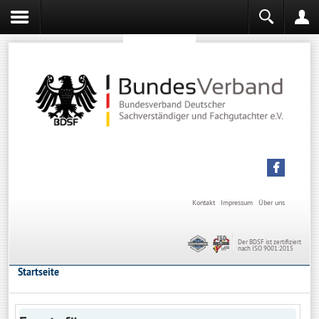
Sachverständiger werden
Sachverständiger Ausbildung
Kontakt
Impressum
Über uns
Der BDSF ist zertifiziert
nach ISO 9001:2015
Startseite