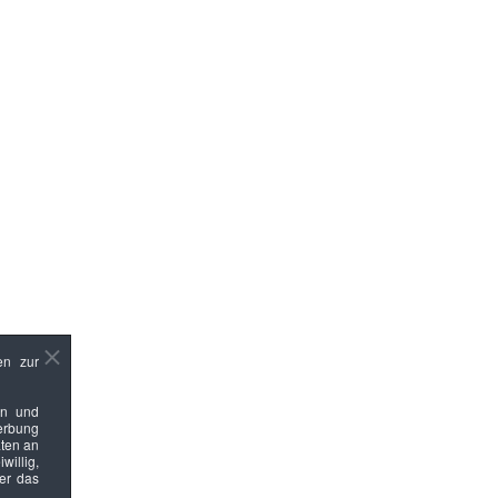
en zur
en und
Werbung
ten an
willig,
ber das