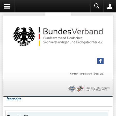
Sachverständiger werden
Sachverständiger Ausbildung
Kontakt
Impressum
Über uns
Der BDSF ist zertifiziert
nach ISO 9001:2015
Startseite