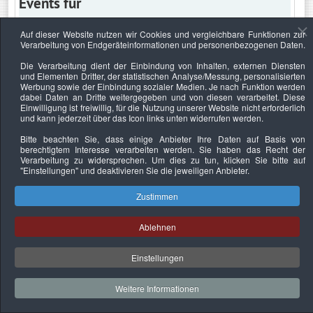
Events für
Auf dieser Website nutzen wir Cookies und vergleichbare Funktionen zur
Verarbeitung von Endgeräteinformationen und personenbezogenen Daten.
Montag, 3. Oktober 2022
Die Verarbeitung dient der Einbindung von Inhalten, externen Diensten
und Elementen Dritter, der statistischen Analyse/Messung, personalisierten
Keine Termine
Werbung sowie der Einbindung sozialer Medien. Je nach Funktion werden
dabei Daten an Dritte weitergegeben und von diesen verarbeitet. Diese
Einwilligung ist freiwillig, für die Nutzung unserer Website nicht erforderlich
und kann jederzeit über das Icon links unten widerrufen werden.
Bitte beachten Sie, dass einige Anbieter Ihre Daten auf Basis von
Datenschutzerklärung
Urheberrechtsnachweise
Nachhaltigkeit
berechtigtem Interesse verarbeiten werden. Sie haben das Recht der
Verarbeitung zu widersprechen. Um dies zu tun, klicken Sie bitte auf
Copyright © 2026. Bundesverband Deutscher
"Einstellungen"
und deaktivieren Sie die jeweiligen Anbieter.
Sachverständiger und Fachgutachter e.V..
Zustimmen
Ablehnen
Einstellungen
Weitere Informationen