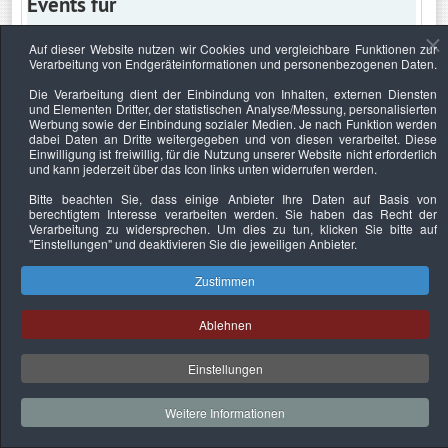
Events für
Auf dieser Website nutzen wir Cookies und vergleichbare Funktionen zur
Verarbeitung von Endgeräteinformationen und personenbezogenen Daten.
Freitag, 28. Oktober 2022
Die Verarbeitung dient der Einbindung von Inhalten, externen Diensten
und Elementen Dritter, der statistischen Analyse/Messung, personalisierten
Keine Termine
Werbung sowie der Einbindung sozialer Medien. Je nach Funktion werden
dabei Daten an Dritte weitergegeben und von diesen verarbeitet. Diese
Einwilligung ist freiwillig, für die Nutzung unserer Website nicht erforderlich
und kann jederzeit über das Icon links unten widerrufen werden.
Bitte beachten Sie, dass einige Anbieter Ihre Daten auf Basis von
Datenschutzerklärung
Urheberrechtsnachweise
Nachhaltigkeit
berechtigtem Interesse verarbeiten werden. Sie haben das Recht der
Verarbeitung zu widersprechen. Um dies zu tun, klicken Sie bitte auf
Copyright © 2026. Bundesverband Deutscher
"Einstellungen"
und deaktivieren Sie die jeweiligen Anbieter.
Sachverständiger und Fachgutachter e.V..
Zustimmen
Ablehnen
Einstellungen
Weitere Informationen