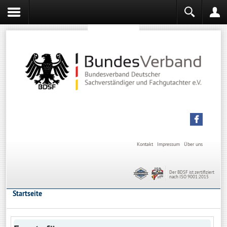
Sachverständiger werden
Sachverständiger Ausbildung
Kontakt
Impressum
Über uns
Der BDSF ist zertifiziert
nach ISO 9001:2015
Startseite