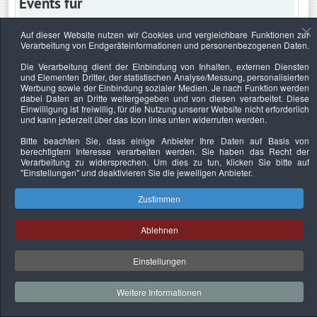
Events für
Auf dieser Website nutzen wir Cookies und vergleichbare Funktionen zur
Verarbeitung von Endgeräteinformationen und personenbezogenen Daten.
Donnerstag, 20. Oktober 2022
Die Verarbeitung dient der Einbindung von Inhalten, externen Diensten
und Elementen Dritter, der statistischen Analyse/Messung, personalisierten
Keine Termine
Werbung sowie der Einbindung sozialer Medien. Je nach Funktion werden
dabei Daten an Dritte weitergegeben und von diesen verarbeitet. Diese
Einwilligung ist freiwillig, für die Nutzung unserer Website nicht erforderlich
und kann jederzeit über das Icon links unten widerrufen werden.
Bitte beachten Sie, dass einige Anbieter Ihre Daten auf Basis von
Datenschutzerklärung
Urheberrechtsnachweise
Nachhaltigkeit
berechtigtem Interesse verarbeiten werden. Sie haben das Recht der
Verarbeitung zu widersprechen. Um dies zu tun, klicken Sie bitte auf
Copyright © 2026. Bundesverband Deutscher
"Einstellungen"
und deaktivieren Sie die jeweiligen Anbieter.
Sachverständiger und Fachgutachter e.V..
Zustimmen
Ablehnen
Einstellungen
Weitere Informationen