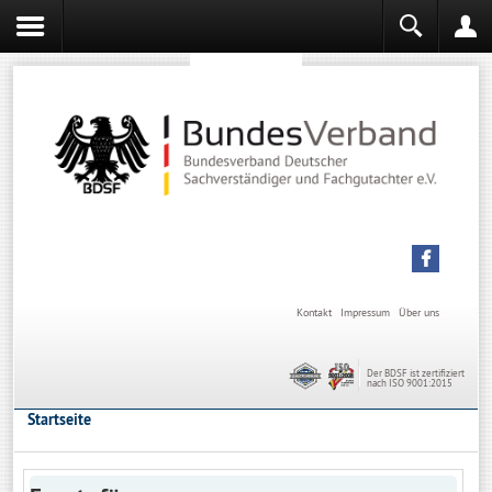
Sachverständiger werden
Sachverständiger Ausbildung
Kontakt
Impressum
Über uns
Der BDSF ist zertifiziert
nach ISO 9001:2015
Startseite