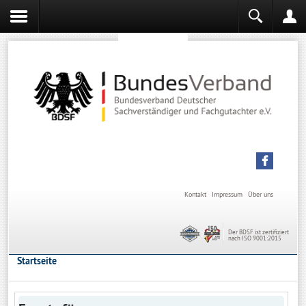
Sachverständiger werden
Sachverständiger Ausbildung
Kontakt
Impressum
Über uns
Der BDSF ist zertifiziert
nach ISO 9001:2015
Startseite