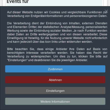
Events für
Auf dieser Website nutzen wir Cookies und vergleichbare Funktionen zur
Verarbeitung von Endgeräteinformationen und personenbezogenen Daten.
Sonntag, 2. Oktober 2022
Die Verarbeitung dient der Einbindung von Inhalten, externen Diensten
und Elementen Dritter, der statistischen Analyse/Messung, personalisierten
Keine Termine
Werbung sowie der Einbindung sozialer Medien. Je nach Funktion werden
dabei Daten an Dritte weitergegeben und von diesen verarbeitet. Diese
Einwilligung ist freiwillig, für die Nutzung unserer Website nicht erforderlich
und kann jederzeit über das Icon links unten widerrufen werden.
Bitte beachten Sie, dass einige Anbieter Ihre Daten auf Basis von
Datenschutzerklärung
Urheberrechtsnachweise
Nachhaltigkeit
berechtigtem Interesse verarbeiten werden. Sie haben das Recht der
Verarbeitung zu widersprechen. Um dies zu tun, klicken Sie bitte auf
Copyright © 2026. Bundesverband Deutscher
"Einstellungen"
und deaktivieren Sie die jeweiligen Anbieter.
Sachverständiger und Fachgutachter e.V..
Zustimmen
Ablehnen
Einstellungen
Weitere Informationen