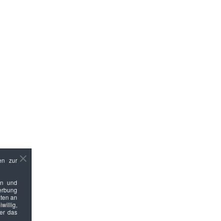
en zur
en und
Werbung
ten an
willig,
ber das