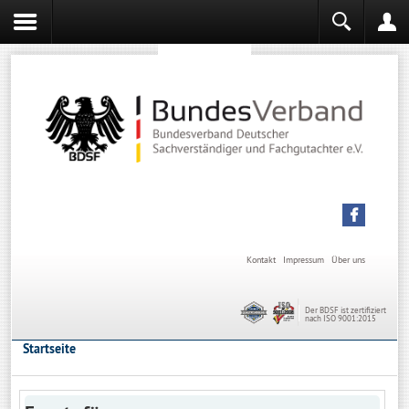
Sachverständiger werden
Sachverständiger Ausbildung
Kontakt
Impressum
Über uns
Der BDSF ist zertifiziert
nach ISO 9001:2015
Startseite