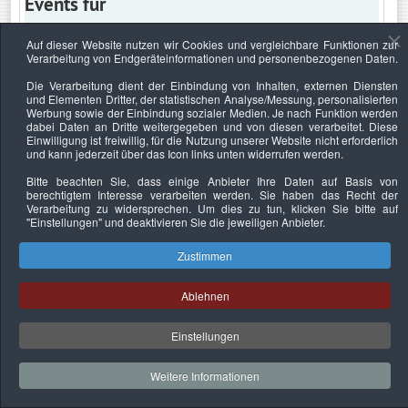
Events für
Auf dieser Website nutzen wir Cookies und vergleichbare Funktionen zur
Verarbeitung von Endgeräteinformationen und personenbezogenen Daten.
Montag, 17. Januar 2022
Die Verarbeitung dient der Einbindung von Inhalten, externen Diensten
und Elementen Dritter, der statistischen Analyse/Messung, personalisierten
Keine Termine
Werbung sowie der Einbindung sozialer Medien. Je nach Funktion werden
dabei Daten an Dritte weitergegeben und von diesen verarbeitet. Diese
Einwilligung ist freiwillig, für die Nutzung unserer Website nicht erforderlich
und kann jederzeit über das Icon links unten widerrufen werden.
Bitte beachten Sie, dass einige Anbieter Ihre Daten auf Basis von
Datenschutzerklärung
Urheberrechtsnachweise
Nachhaltigkeit
berechtigtem Interesse verarbeiten werden. Sie haben das Recht der
Verarbeitung zu widersprechen. Um dies zu tun, klicken Sie bitte auf
Copyright © 2026. Bundesverband Deutscher
"Einstellungen"
und deaktivieren Sie die jeweiligen Anbieter.
Sachverständiger und Fachgutachter e.V..
Zustimmen
Ablehnen
Einstellungen
Weitere Informationen