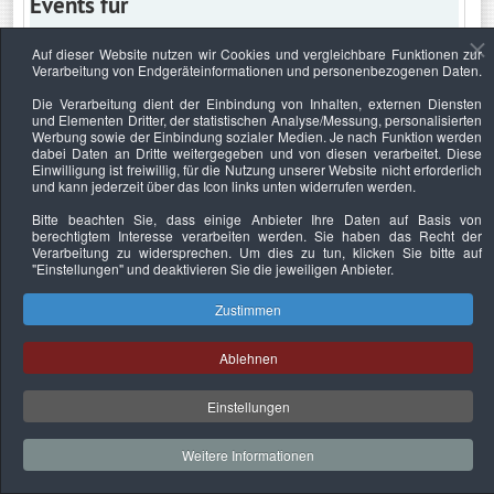
Events für
Auf dieser Website nutzen wir Cookies und vergleichbare Funktionen zur
Verarbeitung von Endgeräteinformationen und personenbezogenen Daten.
Mittwoch, 8. September 2021
Die Verarbeitung dient der Einbindung von Inhalten, externen Diensten
und Elementen Dritter, der statistischen Analyse/Messung, personalisierten
Keine Termine
Werbung sowie der Einbindung sozialer Medien. Je nach Funktion werden
dabei Daten an Dritte weitergegeben und von diesen verarbeitet. Diese
Einwilligung ist freiwillig, für die Nutzung unserer Website nicht erforderlich
und kann jederzeit über das Icon links unten widerrufen werden.
Bitte beachten Sie, dass einige Anbieter Ihre Daten auf Basis von
Datenschutzerklärung
Urheberrechtsnachweise
Nachhaltigkeit
berechtigtem Interesse verarbeiten werden. Sie haben das Recht der
Verarbeitung zu widersprechen. Um dies zu tun, klicken Sie bitte auf
Copyright © 2026. Bundesverband Deutscher
"Einstellungen"
und deaktivieren Sie die jeweiligen Anbieter.
Sachverständiger und Fachgutachter e.V..
Zustimmen
Ablehnen
Einstellungen
Weitere Informationen