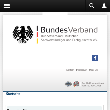
Sachverständiger werden
Sachverständiger Ausbildung
Kontakt
Impressum
Über uns
Der BDSF ist zertifiziert
nach ISO 9001:2015
Startseite