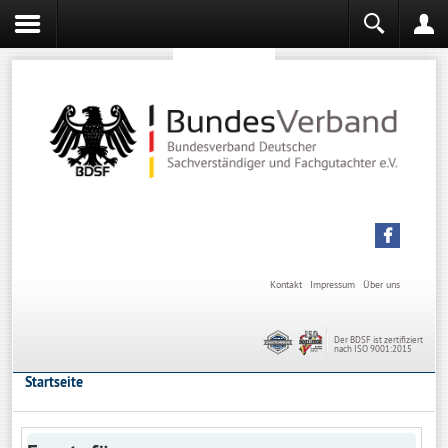
Sachverständiger werden
Sachverständiger Ausbildung
Kontakt
Impressum
Über uns
Der BDSF ist zertifiziert
nach ISO 9001:2015
Startseite