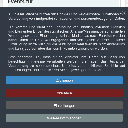
Events für
Auf dieser Website nutzen wir Cookies und vergleichbare Funktionen zur
Verarbeitung von Endgeräteinformationen und personenbezogenen Daten.
Mittwoch, 22. September 2021
Die Verarbeitung dient der Einbindung von Inhalten, externen Diensten
und Elementen Dritter, der statistischen Analyse/Messung, personalisierten
Keine Termine
Werbung sowie der Einbindung sozialer Medien. Je nach Funktion werden
dabei Daten an Dritte weitergegeben und von diesen verarbeitet. Diese
Einwilligung ist freiwillig, für die Nutzung unserer Website nicht erforderlich
und kann jederzeit über das Icon links unten widerrufen werden.
Bitte beachten Sie, dass einige Anbieter Ihre Daten auf Basis von
Datenschutzerklärung
Urheberrechtsnachweise
Nachhaltigkeit
berechtigtem Interesse verarbeiten werden. Sie haben das Recht der
Verarbeitung zu widersprechen. Um dies zu tun, klicken Sie bitte auf
Copyright © 2026. Bundesverband Deutscher
"Einstellungen"
und deaktivieren Sie die jeweiligen Anbieter.
Sachverständiger und Fachgutachter e.V..
Zustimmen
Ablehnen
Einstellungen
Weitere Informationen