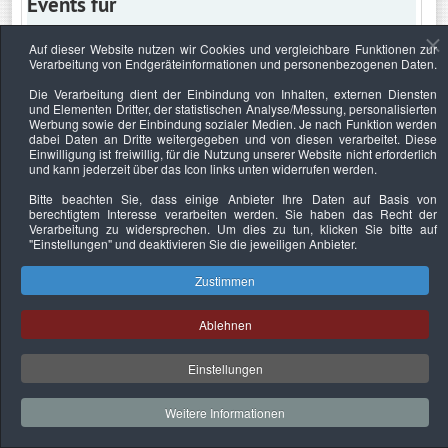
Events für
Auf dieser Website nutzen wir Cookies und vergleichbare Funktionen zur
Verarbeitung von Endgeräteinformationen und personenbezogenen Daten.
Sonntag, 8. August 2021
Die Verarbeitung dient der Einbindung von Inhalten, externen Diensten
und Elementen Dritter, der statistischen Analyse/Messung, personalisierten
Keine Termine
Werbung sowie der Einbindung sozialer Medien. Je nach Funktion werden
dabei Daten an Dritte weitergegeben und von diesen verarbeitet. Diese
Einwilligung ist freiwillig, für die Nutzung unserer Website nicht erforderlich
und kann jederzeit über das Icon links unten widerrufen werden.
Bitte beachten Sie, dass einige Anbieter Ihre Daten auf Basis von
Datenschutzerklärung
Urheberrechtsnachweise
Nachhaltigkeit
berechtigtem Interesse verarbeiten werden. Sie haben das Recht der
Verarbeitung zu widersprechen. Um dies zu tun, klicken Sie bitte auf
Copyright © 2026. Bundesverband Deutscher
"Einstellungen"
und deaktivieren Sie die jeweiligen Anbieter.
Sachverständiger und Fachgutachter e.V..
Zustimmen
Ablehnen
Einstellungen
Weitere Informationen