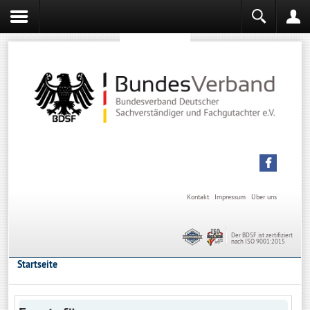
Sachverständiger werden
Sachverständiger Ausbildung
Kontakt
Impressum
Über uns
Der BDSF ist zertifiziert
nach ISO 9001:2015
Startseite