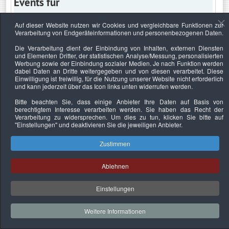
Events für
Auf dieser Website nutzen wir Cookies und vergleichbare Funktionen zur
Verarbeitung von Endgeräteinformationen und personenbezogenen Daten.
Mittwoch, 4. August 2021
Die Verarbeitung dient der Einbindung von Inhalten, externen Diensten
und Elementen Dritter, der statistischen Analyse/Messung, personalisierten
Keine Termine
Werbung sowie der Einbindung sozialer Medien. Je nach Funktion werden
dabei Daten an Dritte weitergegeben und von diesen verarbeitet. Diese
Einwilligung ist freiwillig, für die Nutzung unserer Website nicht erforderlich
und kann jederzeit über das Icon links unten widerrufen werden.
Bitte beachten Sie, dass einige Anbieter Ihre Daten auf Basis von
Datenschutzerklärung
Urheberrechtsnachweise
Nachhaltigkeit
berechtigtem Interesse verarbeiten werden. Sie haben das Recht der
Verarbeitung zu widersprechen. Um dies zu tun, klicken Sie bitte auf
Copyright © 2026. Bundesverband Deutscher
"Einstellungen"
und deaktivieren Sie die jeweiligen Anbieter.
Sachverständiger und Fachgutachter e.V..
Zustimmen
Ablehnen
Einstellungen
Weitere Informationen