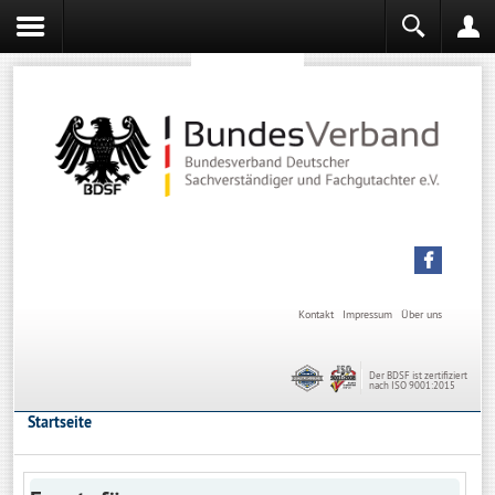
Sachverständiger werden
Sachverständiger Ausbildung
Kontakt
Impressum
Über uns
Der BDSF ist zertifiziert
nach ISO 9001:2015
Startseite