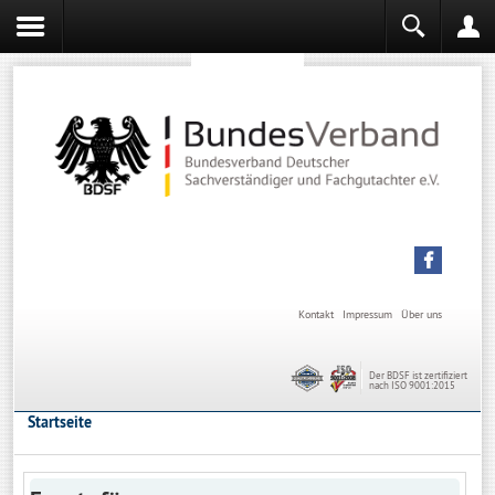
Sachverständiger werden
Sachverständiger Ausbildung
Kontakt
Impressum
Über uns
Der BDSF ist zertifiziert
nach ISO 9001:2015
Startseite