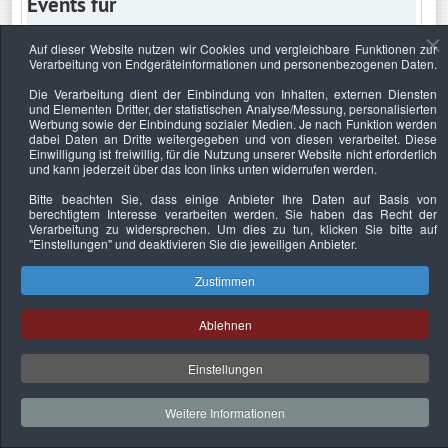
Events für
Auf dieser Website nutzen wir Cookies und vergleichbare Funktionen zur
Verarbeitung von Endgeräteinformationen und personenbezogenen Daten.
Montag, 23. August 2021
Die Verarbeitung dient der Einbindung von Inhalten, externen Diensten
und Elementen Dritter, der statistischen Analyse/Messung, personalisierten
Keine Termine
Werbung sowie der Einbindung sozialer Medien. Je nach Funktion werden
dabei Daten an Dritte weitergegeben und von diesen verarbeitet. Diese
Einwilligung ist freiwillig, für die Nutzung unserer Website nicht erforderlich
und kann jederzeit über das Icon links unten widerrufen werden.
Bitte beachten Sie, dass einige Anbieter Ihre Daten auf Basis von
Datenschutzerklärung
Urheberrechtsnachweise
Nachhaltigkeit
berechtigtem Interesse verarbeiten werden. Sie haben das Recht der
Verarbeitung zu widersprechen. Um dies zu tun, klicken Sie bitte auf
Copyright © 2026. Bundesverband Deutscher
"Einstellungen"
und deaktivieren Sie die jeweiligen Anbieter.
Sachverständiger und Fachgutachter e.V..
Zustimmen
Ablehnen
Einstellungen
Weitere Informationen