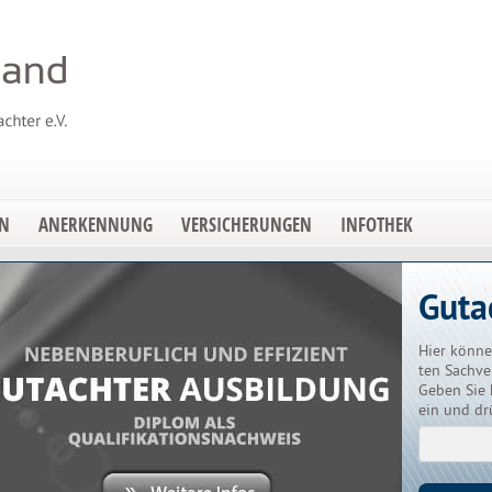
EN
ANERKENNUNG
VERSICHERUNGEN
INFOTHEK
Guta
Hier könne
ten Sachve
Geben Sie 
ein und dr