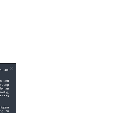
en zur
en und
Werbung
ten an
willig,
ber das
htigtem
ung zu