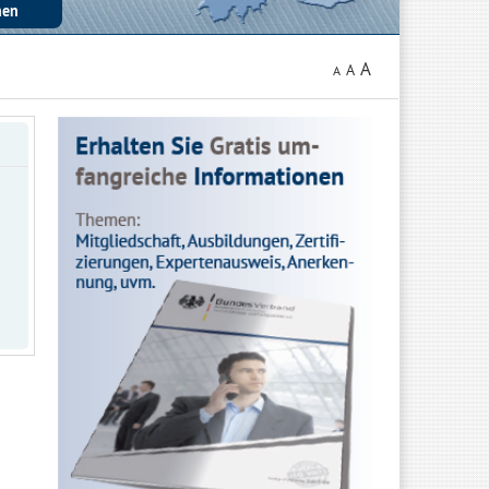
A
A
A