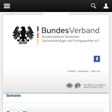
Sachverständiger werden
Sachverständiger Ausbildung
Kontakt
Impressum
Über uns
Der BDSF ist zertifiziert
nach ISO 9001:2015
Startseite