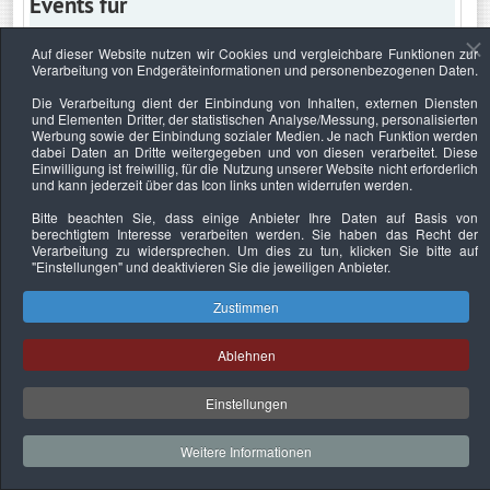
Events für
Auf dieser Website nutzen wir Cookies und vergleichbare Funktionen zur
Verarbeitung von Endgeräteinformationen und personenbezogenen Daten.
Mittwoch, 14. Juli 2021
Die Verarbeitung dient der Einbindung von Inhalten, externen Diensten
und Elementen Dritter, der statistischen Analyse/Messung, personalisierten
Keine Termine
Werbung sowie der Einbindung sozialer Medien. Je nach Funktion werden
dabei Daten an Dritte weitergegeben und von diesen verarbeitet. Diese
Einwilligung ist freiwillig, für die Nutzung unserer Website nicht erforderlich
und kann jederzeit über das Icon links unten widerrufen werden.
Bitte beachten Sie, dass einige Anbieter Ihre Daten auf Basis von
Datenschutzerklärung
Urheberrechtsnachweise
Nachhaltigkeit
berechtigtem Interesse verarbeiten werden. Sie haben das Recht der
Verarbeitung zu widersprechen. Um dies zu tun, klicken Sie bitte auf
Copyright © 2026. Bundesverband Deutscher
"Einstellungen"
und deaktivieren Sie die jeweiligen Anbieter.
Sachverständiger und Fachgutachter e.V..
Zustimmen
Ablehnen
Einstellungen
Weitere Informationen