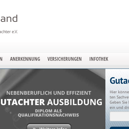
EN
ANERKENNUNG
VERSICHERUNGEN
INFOTHEK
Guta
Hier könne
ten Sachve
Geben Sie 
ein und dr