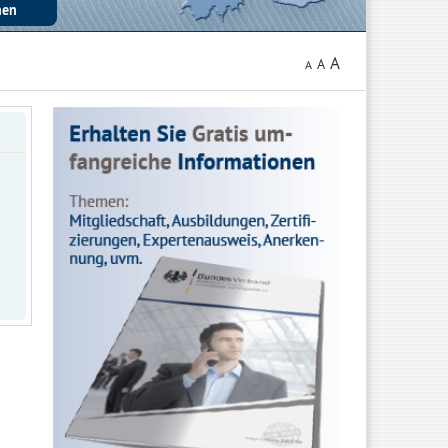
A
A
A