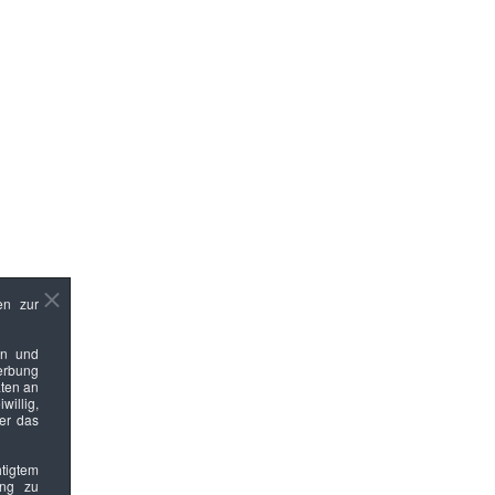
en zur
en und
Werbung
ten an
willig,
ber das
htigtem
ung zu