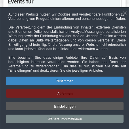
Events für
Auf dieser Website nutzen wir Cookies und vergleichbare Funktionen zur
Verarbeitung von Endgeräteinformationen und personenbezogenen Daten.
Mittwoch, 23. Juni 2021
Die Verarbeitung dient der Einbindung von Inhalten, externen Diensten
und Elementen Dritter, der statistischen Analyse/Messung, personalisierten
Keine Termine
Werbung sowie der Einbindung sozialer Medien. Je nach Funktion werden
dabei Daten an Dritte weitergegeben und von diesen verarbeitet. Diese
Einwilligung ist freiwillig, für die Nutzung unserer Website nicht erforderlich
und kann jederzeit über das Icon links unten widerrufen werden.
Bitte beachten Sie, dass einige Anbieter Ihre Daten auf Basis von
Datenschutzerklärung
Urheberrechtsnachweise
Nachhaltigkeit
berechtigtem Interesse verarbeiten werden. Sie haben das Recht der
Verarbeitung zu widersprechen. Um dies zu tun, klicken Sie bitte auf
Copyright © 2026. Bundesverband Deutscher
"Einstellungen"
und deaktivieren Sie die jeweiligen Anbieter.
Sachverständiger und Fachgutachter e.V..
Zustimmen
Ablehnen
Einstellungen
Weitere Informationen