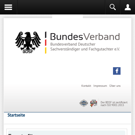
Sachverständiger werden
Sachverständiger Ausbildung
Kontakt
Impressum
Über uns
Der BDSF ist zertifiziert
nach ISO 9001:2015
Startseite