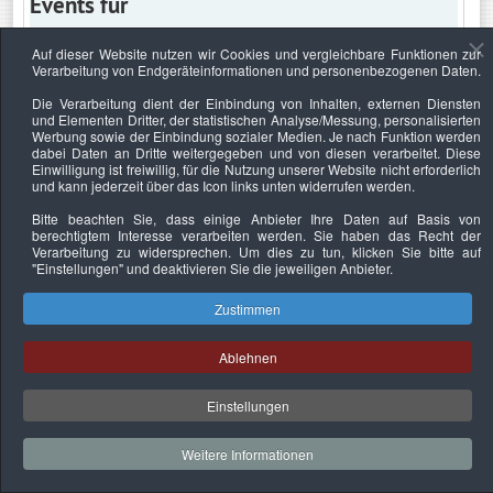
Events für
Auf dieser Website nutzen wir Cookies und vergleichbare Funktionen zur
Verarbeitung von Endgeräteinformationen und personenbezogenen Daten.
Sonntag, 13. Juni 2021
Die Verarbeitung dient der Einbindung von Inhalten, externen Diensten
und Elementen Dritter, der statistischen Analyse/Messung, personalisierten
Keine Termine
Werbung sowie der Einbindung sozialer Medien. Je nach Funktion werden
dabei Daten an Dritte weitergegeben und von diesen verarbeitet. Diese
Einwilligung ist freiwillig, für die Nutzung unserer Website nicht erforderlich
und kann jederzeit über das Icon links unten widerrufen werden.
Bitte beachten Sie, dass einige Anbieter Ihre Daten auf Basis von
Datenschutzerklärung
Urheberrechtsnachweise
Nachhaltigkeit
berechtigtem Interesse verarbeiten werden. Sie haben das Recht der
Verarbeitung zu widersprechen. Um dies zu tun, klicken Sie bitte auf
Copyright © 2026. Bundesverband Deutscher
"Einstellungen"
und deaktivieren Sie die jeweiligen Anbieter.
Sachverständiger und Fachgutachter e.V..
Zustimmen
Ablehnen
Einstellungen
Weitere Informationen