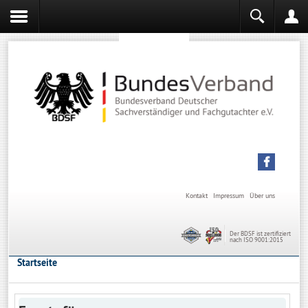
Sachverständiger werden
Sachverständiger Ausbildung
Kontakt
Impressum
Über uns
Der BDSF ist zertifiziert
nach ISO 9001:2015
Startseite