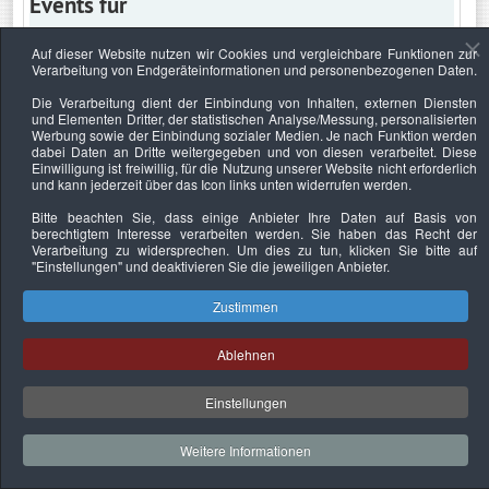
Events für
Auf dieser Website nutzen wir Cookies und vergleichbare Funktionen zur
Verarbeitung von Endgeräteinformationen und personenbezogenen Daten.
Samstag, 29. Mai 2021
Die Verarbeitung dient der Einbindung von Inhalten, externen Diensten
und Elementen Dritter, der statistischen Analyse/Messung, personalisierten
Keine Termine
Werbung sowie der Einbindung sozialer Medien. Je nach Funktion werden
dabei Daten an Dritte weitergegeben und von diesen verarbeitet. Diese
Einwilligung ist freiwillig, für die Nutzung unserer Website nicht erforderlich
und kann jederzeit über das Icon links unten widerrufen werden.
Bitte beachten Sie, dass einige Anbieter Ihre Daten auf Basis von
Datenschutzerklärung
Urheberrechtsnachweise
Nachhaltigkeit
berechtigtem Interesse verarbeiten werden. Sie haben das Recht der
Verarbeitung zu widersprechen. Um dies zu tun, klicken Sie bitte auf
Copyright © 2026. Bundesverband Deutscher
"Einstellungen"
und deaktivieren Sie die jeweiligen Anbieter.
Sachverständiger und Fachgutachter e.V..
Zustimmen
Ablehnen
Einstellungen
Weitere Informationen