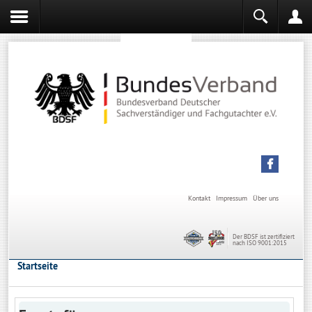
Sachverständiger werden
Sachverständiger Ausbildung
Kontakt
Impressum
Über uns
Der BDSF ist zertifiziert
nach ISO 9001:2015
Startseite