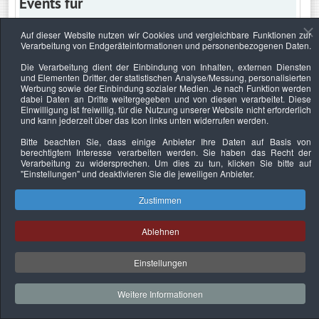
Events für
Auf dieser Website nutzen wir Cookies und vergleichbare Funktionen zur
Verarbeitung von Endgeräteinformationen und personenbezogenen Daten.
Samstag, 22. Mai 2021
Die Verarbeitung dient der Einbindung von Inhalten, externen Diensten
und Elementen Dritter, der statistischen Analyse/Messung, personalisierten
Keine Termine
Werbung sowie der Einbindung sozialer Medien. Je nach Funktion werden
dabei Daten an Dritte weitergegeben und von diesen verarbeitet. Diese
Einwilligung ist freiwillig, für die Nutzung unserer Website nicht erforderlich
und kann jederzeit über das Icon links unten widerrufen werden.
Bitte beachten Sie, dass einige Anbieter Ihre Daten auf Basis von
Datenschutzerklärung
Urheberrechtsnachweise
Nachhaltigkeit
berechtigtem Interesse verarbeiten werden. Sie haben das Recht der
Verarbeitung zu widersprechen. Um dies zu tun, klicken Sie bitte auf
Copyright © 2026. Bundesverband Deutscher
"Einstellungen"
und deaktivieren Sie die jeweiligen Anbieter.
Sachverständiger und Fachgutachter e.V..
Zustimmen
Ablehnen
Einstellungen
Weitere Informationen