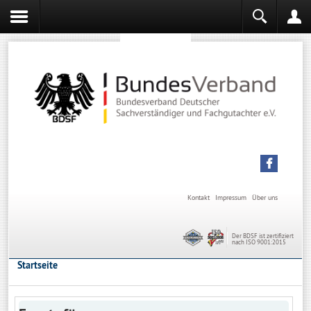
Sachverständiger werden
Sachverständiger Ausbildung
Kontakt
Impressum
Über uns
Der BDSF ist zertifiziert
nach ISO 9001:2015
Startseite