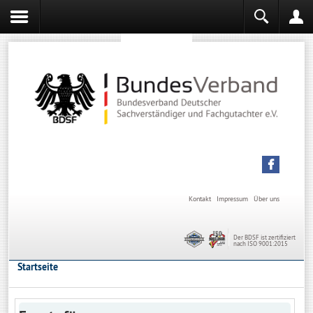
Sachverständiger werden
Sachverständiger Ausbildung
Kontakt
Impressum
Über uns
Der BDSF ist zertifiziert
nach ISO 9001:2015
Startseite