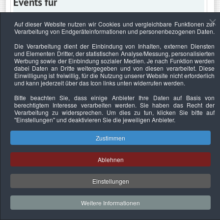
Events für
Auf dieser Website nutzen wir Cookies und vergleichbare Funktionen zur
Verarbeitung von Endgeräteinformationen und personenbezogenen Daten.
Donnerstag, 20. Mai 2021
Die Verarbeitung dient der Einbindung von Inhalten, externen Diensten
und Elementen Dritter, der statistischen Analyse/Messung, personalisierten
Keine Termine
Werbung sowie der Einbindung sozialer Medien. Je nach Funktion werden
dabei Daten an Dritte weitergegeben und von diesen verarbeitet. Diese
Einwilligung ist freiwillig, für die Nutzung unserer Website nicht erforderlich
und kann jederzeit über das Icon links unten widerrufen werden.
Bitte beachten Sie, dass einige Anbieter Ihre Daten auf Basis von
Datenschutzerklärung
Urheberrechtsnachweise
Nachhaltigkeit
berechtigtem Interesse verarbeiten werden. Sie haben das Recht der
Verarbeitung zu widersprechen. Um dies zu tun, klicken Sie bitte auf
Copyright © 2026. Bundesverband Deutscher
"Einstellungen"
und deaktivieren Sie die jeweiligen Anbieter.
Sachverständiger und Fachgutachter e.V..
Zustimmen
Ablehnen
Einstellungen
Weitere Informationen