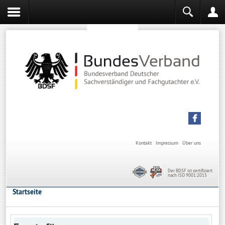
Sachverständiger werden
Sachverständiger Ausbildung
Kontakt
Impressum
Über uns
Der BDSF ist zertifiziert
nach ISO 9001:2015
Startseite