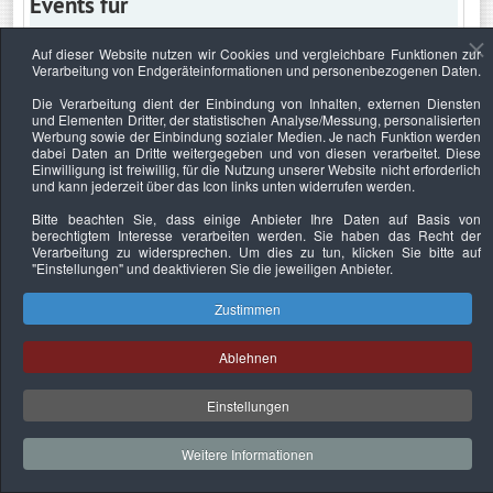
Events für
Auf dieser Website nutzen wir Cookies und vergleichbare Funktionen zur
Verarbeitung von Endgeräteinformationen und personenbezogenen Daten.
Sonntag, 2. Mai 2021
Die Verarbeitung dient der Einbindung von Inhalten, externen Diensten
und Elementen Dritter, der statistischen Analyse/Messung, personalisierten
Keine Termine
Werbung sowie der Einbindung sozialer Medien. Je nach Funktion werden
dabei Daten an Dritte weitergegeben und von diesen verarbeitet. Diese
Einwilligung ist freiwillig, für die Nutzung unserer Website nicht erforderlich
und kann jederzeit über das Icon links unten widerrufen werden.
Bitte beachten Sie, dass einige Anbieter Ihre Daten auf Basis von
Datenschutzerklärung
Urheberrechtsnachweise
Nachhaltigkeit
berechtigtem Interesse verarbeiten werden. Sie haben das Recht der
Verarbeitung zu widersprechen. Um dies zu tun, klicken Sie bitte auf
Copyright © 2026. Bundesverband Deutscher
"Einstellungen"
und deaktivieren Sie die jeweiligen Anbieter.
Sachverständiger und Fachgutachter e.V..
Zustimmen
Ablehnen
Einstellungen
Weitere Informationen