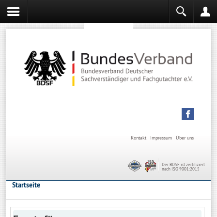
Sachverständiger werden
Sachverständiger Ausbildung
Kontakt
Impressum
Über uns
Der BDSF ist zertifiziert
nach ISO 9001:2015
Startseite