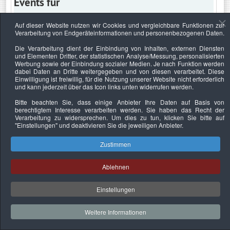
Events für
Auf dieser Website nutzen wir Cookies und vergleichbare Funktionen zur
Verarbeitung von Endgeräteinformationen und personenbezogenen Daten.
Freitag, 30. April 2021
Die Verarbeitung dient der Einbindung von Inhalten, externen Diensten
und Elementen Dritter, der statistischen Analyse/Messung, personalisierten
Keine Termine
Werbung sowie der Einbindung sozialer Medien. Je nach Funktion werden
dabei Daten an Dritte weitergegeben und von diesen verarbeitet. Diese
Einwilligung ist freiwillig, für die Nutzung unserer Website nicht erforderlich
und kann jederzeit über das Icon links unten widerrufen werden.
Bitte beachten Sie, dass einige Anbieter Ihre Daten auf Basis von
Datenschutzerklärung
Urheberrechtsnachweise
Nachhaltigkeit
berechtigtem Interesse verarbeiten werden. Sie haben das Recht der
Verarbeitung zu widersprechen. Um dies zu tun, klicken Sie bitte auf
Copyright © 2026. Bundesverband Deutscher
"Einstellungen"
und deaktivieren Sie die jeweiligen Anbieter.
Sachverständiger und Fachgutachter e.V..
Zustimmen
Ablehnen
Einstellungen
Weitere Informationen