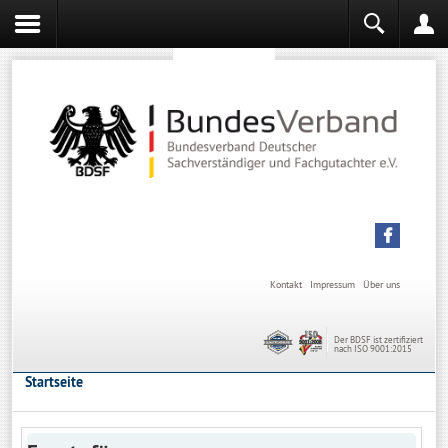
Sachverständiger werden
Sachverständiger Ausbildung
Kontakt
Impressum
Über uns
Der BDSF ist zertifiziert
nach ISO 9001:2015
Startseite