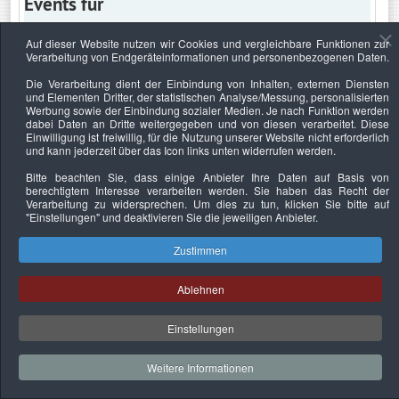
Events für
Auf dieser Website nutzen wir Cookies und vergleichbare Funktionen zur
Verarbeitung von Endgeräteinformationen und personenbezogenen Daten.
Mittwoch, 28. April 2021
Die Verarbeitung dient der Einbindung von Inhalten, externen Diensten
und Elementen Dritter, der statistischen Analyse/Messung, personalisierten
Keine Termine
Werbung sowie der Einbindung sozialer Medien. Je nach Funktion werden
dabei Daten an Dritte weitergegeben und von diesen verarbeitet. Diese
Einwilligung ist freiwillig, für die Nutzung unserer Website nicht erforderlich
und kann jederzeit über das Icon links unten widerrufen werden.
Bitte beachten Sie, dass einige Anbieter Ihre Daten auf Basis von
Datenschutzerklärung
Urheberrechtsnachweise
Nachhaltigkeit
berechtigtem Interesse verarbeiten werden. Sie haben das Recht der
Verarbeitung zu widersprechen. Um dies zu tun, klicken Sie bitte auf
Copyright © 2026. Bundesverband Deutscher
"Einstellungen"
und deaktivieren Sie die jeweiligen Anbieter.
Sachverständiger und Fachgutachter e.V..
Zustimmen
Ablehnen
Einstellungen
Weitere Informationen