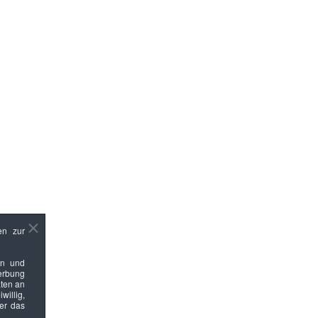
en zur
en und
Werbung
ten an
willig,
ber das