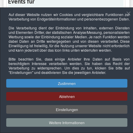
Events für
Auf dieser Website nutzen wir Cookies und vergleichbare Funktionen zur
Verarbeitung von Endgeräteinformationen und personenbezogenen Daten.
Mittwoch, 21. April 2021
Die Verarbeitung dient der Einbindung von Inhalten, externen Diensten
und Elementen Dritter, der statistischen Analyse/Messung, personalisierten
Keine Termine
Werbung sowie der Einbindung sozialer Medien. Je nach Funktion werden
dabei Daten an Dritte weitergegeben und von diesen verarbeitet. Diese
Einwilligung ist freiwillig, für die Nutzung unserer Website nicht erforderlich
und kann jederzeit über das Icon links unten widerrufen werden.
Bitte beachten Sie, dass einige Anbieter Ihre Daten auf Basis von
Datenschutzerklärung
Urheberrechtsnachweise
Nachhaltigkeit
berechtigtem Interesse verarbeiten werden. Sie haben das Recht der
Verarbeitung zu widersprechen. Um dies zu tun, klicken Sie bitte auf
Copyright © 2026. Bundesverband Deutscher
"Einstellungen"
und deaktivieren Sie die jeweiligen Anbieter.
Sachverständiger und Fachgutachter e.V..
Zustimmen
Ablehnen
Einstellungen
Weitere Informationen