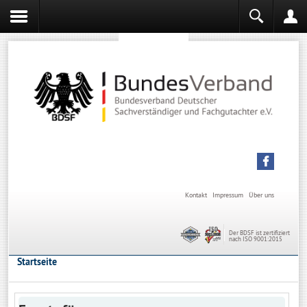
Sachverständiger werden
Sachverständiger Ausbildung
Kontakt
Impressum
Über uns
Der BDSF ist zertifiziert
nach ISO 9001:2015
Startseite