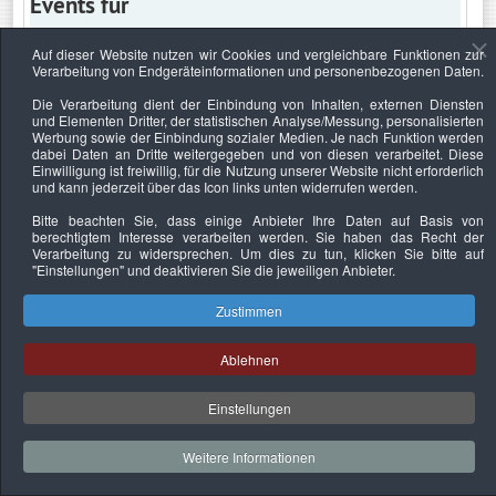
Events für
Auf dieser Website nutzen wir Cookies und vergleichbare Funktionen zur
Verarbeitung von Endgeräteinformationen und personenbezogenen Daten.
Freitag, 16. April 2021
Die Verarbeitung dient der Einbindung von Inhalten, externen Diensten
und Elementen Dritter, der statistischen Analyse/Messung, personalisierten
Keine Termine
Werbung sowie der Einbindung sozialer Medien. Je nach Funktion werden
dabei Daten an Dritte weitergegeben und von diesen verarbeitet. Diese
Einwilligung ist freiwillig, für die Nutzung unserer Website nicht erforderlich
und kann jederzeit über das Icon links unten widerrufen werden.
Bitte beachten Sie, dass einige Anbieter Ihre Daten auf Basis von
Datenschutzerklärung
Urheberrechtsnachweise
Nachhaltigkeit
berechtigtem Interesse verarbeiten werden. Sie haben das Recht der
Verarbeitung zu widersprechen. Um dies zu tun, klicken Sie bitte auf
Copyright © 2026. Bundesverband Deutscher
"Einstellungen"
und deaktivieren Sie die jeweiligen Anbieter.
Sachverständiger und Fachgutachter e.V..
Zustimmen
Ablehnen
Einstellungen
Weitere Informationen