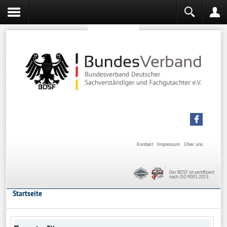
Sachverständiger werden
Sachverständiger Ausbildung
Kontakt
Impressum
Über uns
Der BDSF ist zertifiziert
nach ISO 9001:2015
Startseite