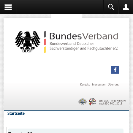
Sachverständiger werden
Sachverständiger Ausbildung
Kontakt
Impressum
Über uns
Der BDSF ist zertifiziert
nach ISO 9001:2015
Startseite