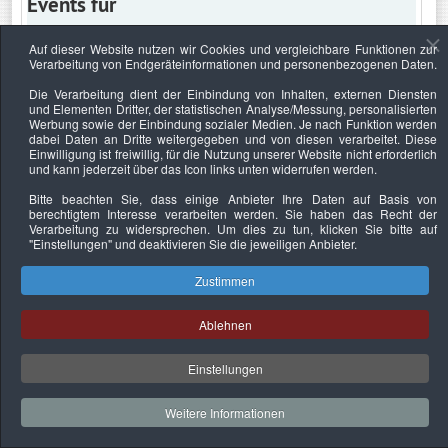
Events für
Auf dieser Website nutzen wir Cookies und vergleichbare Funktionen zur
Verarbeitung von Endgeräteinformationen und personenbezogenen Daten.
Mittwoch, 3. März 2021
Die Verarbeitung dient der Einbindung von Inhalten, externen Diensten
und Elementen Dritter, der statistischen Analyse/Messung, personalisierten
Keine Termine
Werbung sowie der Einbindung sozialer Medien. Je nach Funktion werden
dabei Daten an Dritte weitergegeben und von diesen verarbeitet. Diese
Einwilligung ist freiwillig, für die Nutzung unserer Website nicht erforderlich
und kann jederzeit über das Icon links unten widerrufen werden.
Bitte beachten Sie, dass einige Anbieter Ihre Daten auf Basis von
Datenschutzerklärung
Urheberrechtsnachweise
Nachhaltigkeit
berechtigtem Interesse verarbeiten werden. Sie haben das Recht der
Verarbeitung zu widersprechen. Um dies zu tun, klicken Sie bitte auf
Copyright © 2026. Bundesverband Deutscher
"Einstellungen"
und deaktivieren Sie die jeweiligen Anbieter.
Sachverständiger und Fachgutachter e.V..
Zustimmen
Ablehnen
Einstellungen
Weitere Informationen