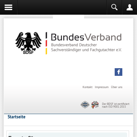
Sachverständiger werden
Sachverständiger Ausbildung
Kontakt
Impressum
Über uns
Der BDSF ist zertifiziert
nach ISO 9001:2015
Startseite