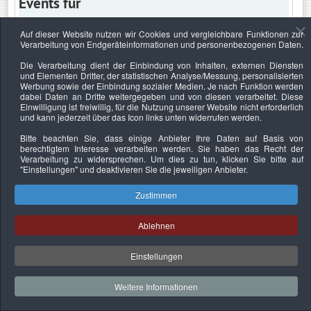
Events für
Auf dieser Website nutzen wir Cookies und vergleichbare Funktionen zur
Verarbeitung von Endgeräteinformationen und personenbezogenen Daten.
Samstag, 20. März 2021
Die Verarbeitung dient der Einbindung von Inhalten, externen Diensten
und Elementen Dritter, der statistischen Analyse/Messung, personalisierten
Keine Termine
Werbung sowie der Einbindung sozialer Medien. Je nach Funktion werden
dabei Daten an Dritte weitergegeben und von diesen verarbeitet. Diese
Einwilligung ist freiwillig, für die Nutzung unserer Website nicht erforderlich
und kann jederzeit über das Icon links unten widerrufen werden.
Bitte beachten Sie, dass einige Anbieter Ihre Daten auf Basis von
Datenschutzerklärung
Urheberrechtsnachweise
Nachhaltigkeit
berechtigtem Interesse verarbeiten werden. Sie haben das Recht der
Verarbeitung zu widersprechen. Um dies zu tun, klicken Sie bitte auf
Copyright © 2026. Bundesverband Deutscher
"Einstellungen"
und deaktivieren Sie die jeweiligen Anbieter.
Sachverständiger und Fachgutachter e.V..
Zustimmen
Ablehnen
Einstellungen
Weitere Informationen