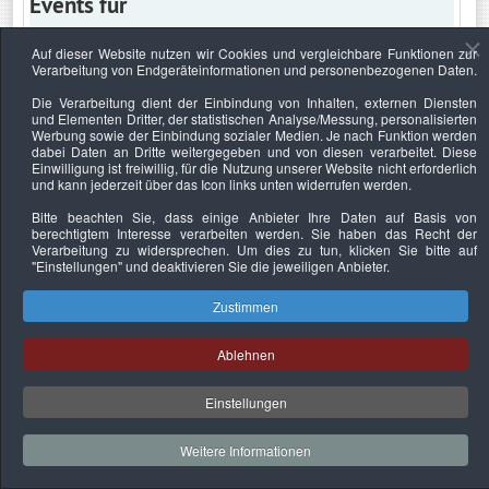
Events für
Auf dieser Website nutzen wir Cookies und vergleichbare Funktionen zur
Verarbeitung von Endgeräteinformationen und personenbezogenen Daten.
Samstag, 20. März 2021
Die Verarbeitung dient der Einbindung von Inhalten, externen Diensten
und Elementen Dritter, der statistischen Analyse/Messung, personalisierten
Keine Termine
Werbung sowie der Einbindung sozialer Medien. Je nach Funktion werden
dabei Daten an Dritte weitergegeben und von diesen verarbeitet. Diese
Einwilligung ist freiwillig, für die Nutzung unserer Website nicht erforderlich
und kann jederzeit über das Icon links unten widerrufen werden.
Bitte beachten Sie, dass einige Anbieter Ihre Daten auf Basis von
Datenschutzerklärung
Urheberrechtsnachweise
Nachhaltigkeit
berechtigtem Interesse verarbeiten werden. Sie haben das Recht der
Verarbeitung zu widersprechen. Um dies zu tun, klicken Sie bitte auf
Copyright © 2026. Bundesverband Deutscher
"Einstellungen"
und deaktivieren Sie die jeweiligen Anbieter.
Sachverständiger und Fachgutachter e.V..
Zustimmen
Ablehnen
Einstellungen
Weitere Informationen