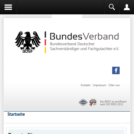
Sachverständiger werden
Sachverständiger Ausbildung
Kontakt
Impressum
Über uns
Der BDSF ist zertifiziert
nach ISO 9001:2015
Startseite