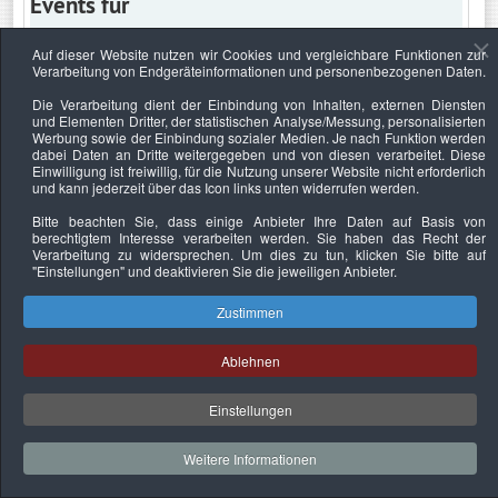
Events für
Auf dieser Website nutzen wir Cookies und vergleichbare Funktionen zur
Verarbeitung von Endgeräteinformationen und personenbezogenen Daten.
Freitag, 19. März 2021
Die Verarbeitung dient der Einbindung von Inhalten, externen Diensten
und Elementen Dritter, der statistischen Analyse/Messung, personalisierten
Keine Termine
Werbung sowie der Einbindung sozialer Medien. Je nach Funktion werden
dabei Daten an Dritte weitergegeben und von diesen verarbeitet. Diese
Einwilligung ist freiwillig, für die Nutzung unserer Website nicht erforderlich
und kann jederzeit über das Icon links unten widerrufen werden.
Bitte beachten Sie, dass einige Anbieter Ihre Daten auf Basis von
Datenschutzerklärung
Urheberrechtsnachweise
Nachhaltigkeit
berechtigtem Interesse verarbeiten werden. Sie haben das Recht der
Verarbeitung zu widersprechen. Um dies zu tun, klicken Sie bitte auf
Copyright © 2026. Bundesverband Deutscher
"Einstellungen"
und deaktivieren Sie die jeweiligen Anbieter.
Sachverständiger und Fachgutachter e.V..
Zustimmen
Ablehnen
Einstellungen
Weitere Informationen