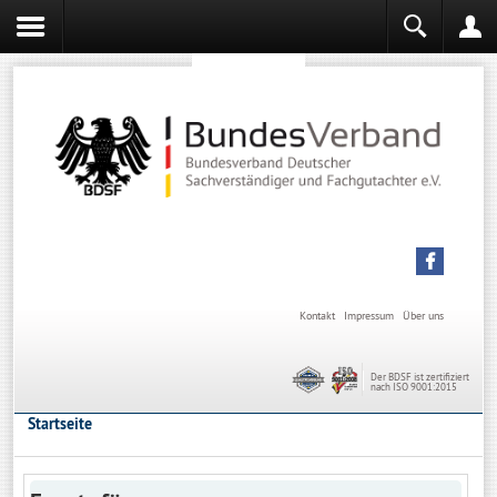
Sachverständiger werden
Sachverständiger Ausbildung
Kontakt
Impressum
Über uns
Der BDSF ist zertifiziert
nach ISO 9001:2015
Startseite