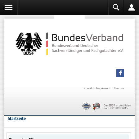
Sachverständiger werden
Sachverständiger Ausbildung
Kontakt
Impressum
Über uns
Der BDSF ist zertifiziert
nach ISO 9001:2015
Startseite