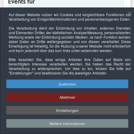
Events für
Auf dieser Website nutzen wir Cookies und vergleichbare Funktionen zur
Verarbeitung von Endgeräteinformationen und personenbezogenen Daten.
Samstag, 13. März 2021
Die Verarbeitung dient der Einbindung von Inhalten, externen Diensten
und Elementen Dritter, der statistischen Analyse/Messung, personalisierten
Keine Termine
Werbung sowie der Einbindung sozialer Medien. Je nach Funktion werden
dabei Daten an Dritte weitergegeben und von diesen verarbeitet. Diese
Einwilligung ist freiwillig, für die Nutzung unserer Website nicht erforderlich
und kann jederzeit über das Icon links unten widerrufen werden.
Bitte beachten Sie, dass einige Anbieter Ihre Daten auf Basis von
Datenschutzerklärung
Urheberrechtsnachweise
Nachhaltigkeit
berechtigtem Interesse verarbeiten werden. Sie haben das Recht der
Verarbeitung zu widersprechen. Um dies zu tun, klicken Sie bitte auf
Copyright © 2026. Bundesverband Deutscher
"Einstellungen"
und deaktivieren Sie die jeweiligen Anbieter.
Sachverständiger und Fachgutachter e.V..
Zustimmen
Ablehnen
Einstellungen
Weitere Informationen