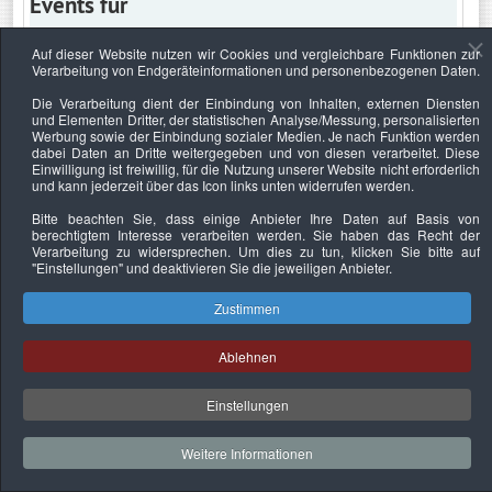
Events für
Auf dieser Website nutzen wir Cookies und vergleichbare Funktionen zur
Verarbeitung von Endgeräteinformationen und personenbezogenen Daten.
Mittwoch, 1. Dezember 2021
Die Verarbeitung dient der Einbindung von Inhalten, externen Diensten
und Elementen Dritter, der statistischen Analyse/Messung, personalisierten
Keine Termine
Werbung sowie der Einbindung sozialer Medien. Je nach Funktion werden
dabei Daten an Dritte weitergegeben und von diesen verarbeitet. Diese
Einwilligung ist freiwillig, für die Nutzung unserer Website nicht erforderlich
und kann jederzeit über das Icon links unten widerrufen werden.
Bitte beachten Sie, dass einige Anbieter Ihre Daten auf Basis von
Datenschutzerklärung
Urheberrechtsnachweise
Nachhaltigkeit
berechtigtem Interesse verarbeiten werden. Sie haben das Recht der
Verarbeitung zu widersprechen. Um dies zu tun, klicken Sie bitte auf
Copyright © 2026. Bundesverband Deutscher
"Einstellungen"
und deaktivieren Sie die jeweiligen Anbieter.
Sachverständiger und Fachgutachter e.V..
Zustimmen
Ablehnen
Einstellungen
Weitere Informationen