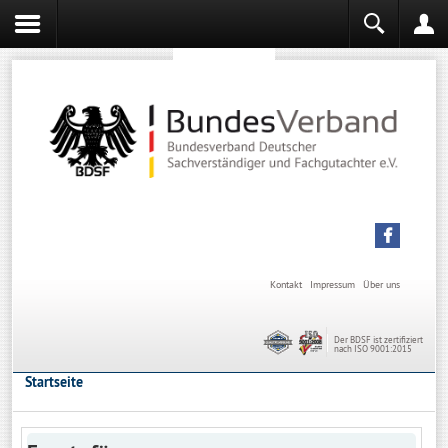
Sachverständiger werden
Sachverständiger Ausbildung
Kontakt
Impressum
Über uns
Der BDSF ist zertifiziert
nach ISO 9001:2015
Startseite