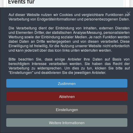
Events für
Auf dieser Website nutzen wir Cookies und vergleichbare Funktionen zur
Verarbeitung von Endgeräteinformationen und personenbezogenen Daten.
Mittwoch, 3. November 2021
Die Verarbeitung dient der Einbindung von Inhalten, externen Diensten
und Elementen Dritter, der statistischen Analyse/Messung, personalisierten
Keine Termine
Werbung sowie der Einbindung sozialer Medien. Je nach Funktion werden
dabei Daten an Dritte weitergegeben und von diesen verarbeitet. Diese
Einwilligung ist freiwillig, für die Nutzung unserer Website nicht erforderlich
und kann jederzeit über das Icon links unten widerrufen werden.
Bitte beachten Sie, dass einige Anbieter Ihre Daten auf Basis von
Datenschutzerklärung
Urheberrechtsnachweise
Nachhaltigkeit
berechtigtem Interesse verarbeiten werden. Sie haben das Recht der
Verarbeitung zu widersprechen. Um dies zu tun, klicken Sie bitte auf
Copyright © 2026. Bundesverband Deutscher
"Einstellungen"
und deaktivieren Sie die jeweiligen Anbieter.
Sachverständiger und Fachgutachter e.V..
Zustimmen
Ablehnen
Einstellungen
Weitere Informationen