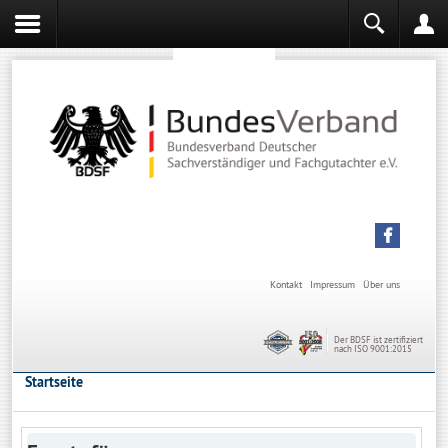
Sachverständiger werden
Sachverständiger Ausbildung
Kontakt
Impressum
Über uns
Der BDSF ist zertifiziert
nach ISO 9001:2015
Startseite