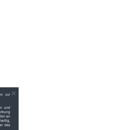
en zur
en und
Werbung
ten an
willig,
ber das