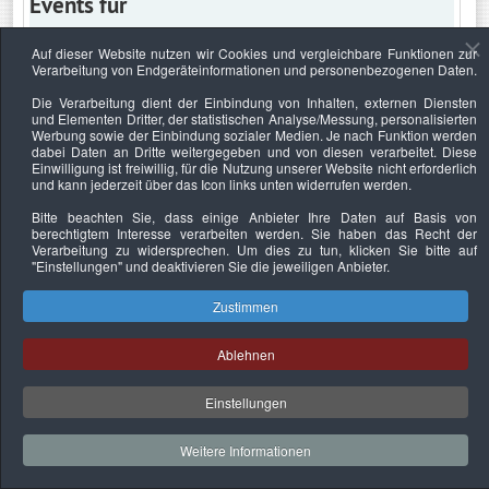
Events für
Auf dieser Website nutzen wir Cookies und vergleichbare Funktionen zur
Verarbeitung von Endgeräteinformationen und personenbezogenen Daten.
Mittwoch, 24. November 2021
Die Verarbeitung dient der Einbindung von Inhalten, externen Diensten
und Elementen Dritter, der statistischen Analyse/Messung, personalisierten
Keine Termine
Werbung sowie der Einbindung sozialer Medien. Je nach Funktion werden
dabei Daten an Dritte weitergegeben und von diesen verarbeitet. Diese
Einwilligung ist freiwillig, für die Nutzung unserer Website nicht erforderlich
und kann jederzeit über das Icon links unten widerrufen werden.
Bitte beachten Sie, dass einige Anbieter Ihre Daten auf Basis von
Datenschutzerklärung
Urheberrechtsnachweise
Nachhaltigkeit
berechtigtem Interesse verarbeiten werden. Sie haben das Recht der
Verarbeitung zu widersprechen. Um dies zu tun, klicken Sie bitte auf
Copyright © 2026. Bundesverband Deutscher
"Einstellungen"
und deaktivieren Sie die jeweiligen Anbieter.
Sachverständiger und Fachgutachter e.V..
Zustimmen
Ablehnen
Einstellungen
Weitere Informationen