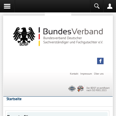
Sachverständiger werden
Sachverständiger Ausbildung
Kontakt
Impressum
Über uns
Der BDSF ist zertifiziert
nach ISO 9001:2015
Startseite