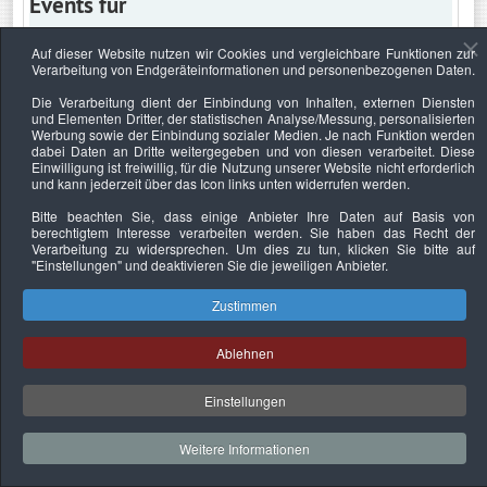
Events für
Auf dieser Website nutzen wir Cookies und vergleichbare Funktionen zur
Verarbeitung von Endgeräteinformationen und personenbezogenen Daten.
Samstag, 13. November 2021
Die Verarbeitung dient der Einbindung von Inhalten, externen Diensten
und Elementen Dritter, der statistischen Analyse/Messung, personalisierten
Keine Termine
Werbung sowie der Einbindung sozialer Medien. Je nach Funktion werden
dabei Daten an Dritte weitergegeben und von diesen verarbeitet. Diese
Einwilligung ist freiwillig, für die Nutzung unserer Website nicht erforderlich
und kann jederzeit über das Icon links unten widerrufen werden.
Bitte beachten Sie, dass einige Anbieter Ihre Daten auf Basis von
Datenschutzerklärung
Urheberrechtsnachweise
Nachhaltigkeit
berechtigtem Interesse verarbeiten werden. Sie haben das Recht der
Verarbeitung zu widersprechen. Um dies zu tun, klicken Sie bitte auf
Copyright © 2026. Bundesverband Deutscher
"Einstellungen"
und deaktivieren Sie die jeweiligen Anbieter.
Sachverständiger und Fachgutachter e.V..
Zustimmen
Ablehnen
Einstellungen
Weitere Informationen