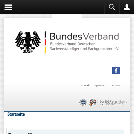
Sachverständiger werden
Sachverständiger Ausbildung
Kontakt
Impressum
Über uns
Der BDSF ist zertifiziert
nach ISO 9001:2015
Startseite