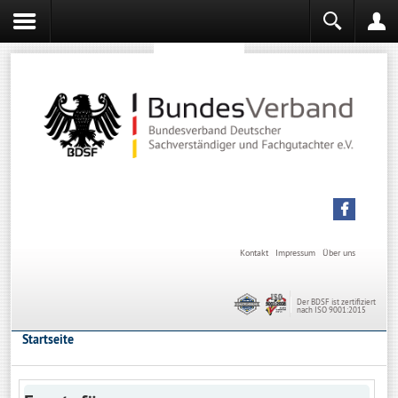
Sachverständiger werden
Sachverständiger Ausbildung
Kontakt
Impressum
Über uns
Der BDSF ist zertifiziert
nach ISO 9001:2015
Startseite