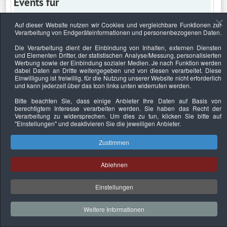
Events für
Auf dieser Website nutzen wir Cookies und vergleichbare Funktionen zur
Verarbeitung von Endgeräteinformationen und personenbezogenen Daten.
Freitag, 8. Oktober 2021
Die Verarbeitung dient der Einbindung von Inhalten, externen Diensten
und Elementen Dritter, der statistischen Analyse/Messung, personalisierten
Keine Termine
Werbung sowie der Einbindung sozialer Medien. Je nach Funktion werden
dabei Daten an Dritte weitergegeben und von diesen verarbeitet. Diese
Einwilligung ist freiwillig, für die Nutzung unserer Website nicht erforderlich
und kann jederzeit über das Icon links unten widerrufen werden.
Bitte beachten Sie, dass einige Anbieter Ihre Daten auf Basis von
Datenschutzerklärung
Urheberrechtsnachweise
Nachhaltigkeit
berechtigtem Interesse verarbeiten werden. Sie haben das Recht der
Verarbeitung zu widersprechen. Um dies zu tun, klicken Sie bitte auf
Copyright © 2026. Bundesverband Deutscher
"Einstellungen"
und deaktivieren Sie die jeweiligen Anbieter.
Sachverständiger und Fachgutachter e.V..
Zustimmen
Ablehnen
Einstellungen
Weitere Informationen