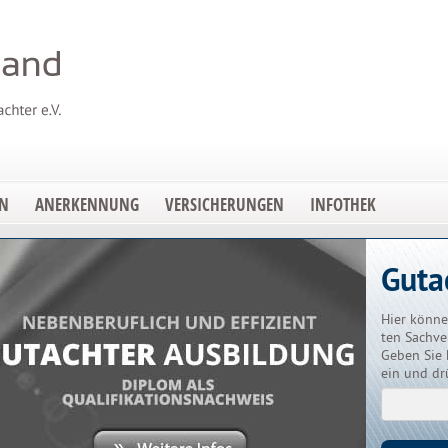
EN
ANERKENNUNG
VERSICHERUNGEN
INFOTHEK
Guta
Hier könne
ten Sachve
Geben Sie 
ein und dr