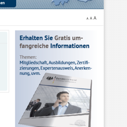
A
A
A