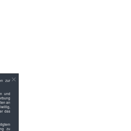
en zur
en und
Werbung
ten an
willig,
ber das
htigtem
ung zu